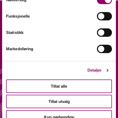
Funksjonelle
Statistikk
Markedsføring
ÅPNINGSTIDER
FØLG OSS
Hverdager 10-20
Facebook
Lørdag 10-18
Instagram
Detaljer
ADRESSE
KONTAKT
Tillat alle
Lagerveien 1, 2, 7 og 9,
PERSONVERN OG
4033 Stavanger.
Tillat utvalg
ÅPENHETSLOVEN
Kun nødvendige