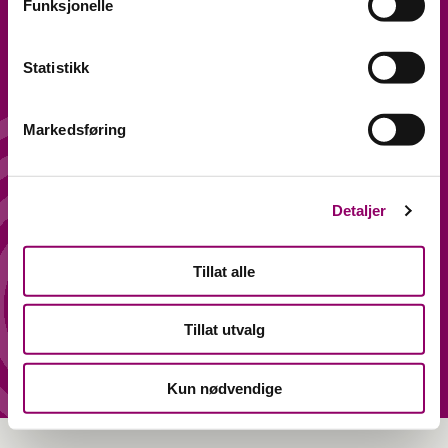
Funksjonelle
ÅPNINGSTIDER
FØLG OSS
Statistikk
Hverdager 10-20
Facebook
Lørdag 10-18
Instagram
Markedsføring
ADRESSE
KONTAKT
Lagerveien 1, 2, 7 og 9,
Detaljer
PERSONVERN OG
4033 Stavanger.
ÅPENHETSLOVEN
Tillat alle
Tillat utvalg
Kun nødvendige