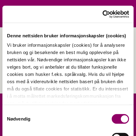
Denne nettsiden bruker informasjonskapsler (cookies)
Vi bruker informasjonskapsler (cookies) for å analysere
DSCF3278_kopi
bruken og gi besøkende en best mulig opplevelse på
nettsiden vår. Nødvendige informasjonskapsler kan ikke
velges bort, og vi anbefaler at du tillater funksjonelle
cookies som husker f.eks. språkvalg. Hvis du vil hjelpe
oss med å videreutvikle nettsiden basert på bruken din
må du også tillate cookies for statistikk. Er du interessert
i å motta målrettet markedsføringskommunikasjon fra
oss, må du tillate cookies for markedsføring.
Samtykkevalg
Nødvendig