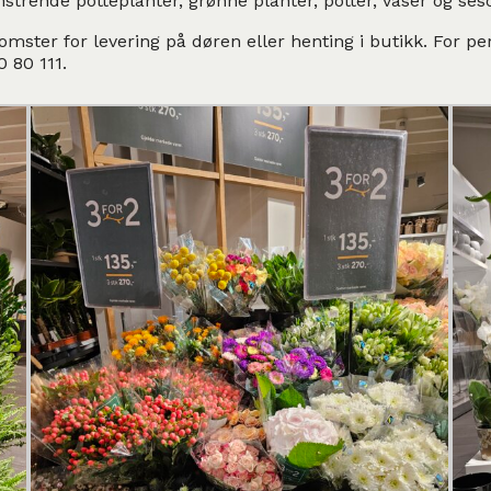
mstrende potteplanter, grønne planter, potter, vaser og ses
omster for levering på døren eller henting i butikk. For pe
0 80 111.