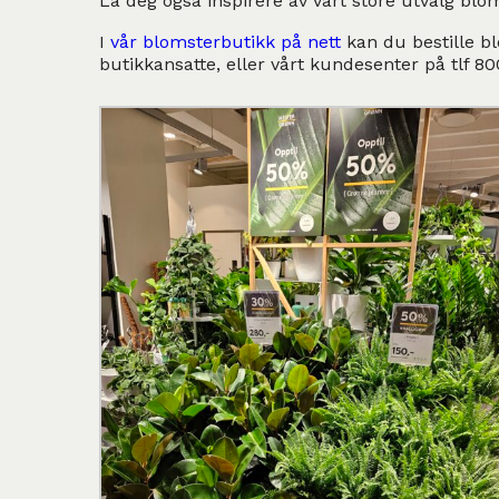
La deg også inspirere av vårt store utvalg blo
I
vår blomsterbutikk på nett
kan du bestille bl
butikkansatte, eller vårt kundesenter på tlf 80