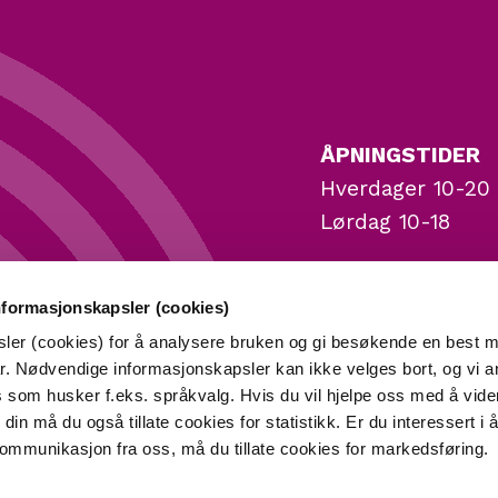
ÅPNINGSTIDER
Hverdager 10-20
Lørdag 10-18
ADRESSE
nformasjonskapsler (cookies)
Lagerveien 1, 2, 
sler (cookies) for å analysere bruken og gi besøkende en best m
r. Nødvendige informasjonskapsler kan ikke velges bort, og vi a
Stavanger.
es som husker f.eks. språkvalg. Hvis du vil hjelpe oss med å vide
din må du også tillate cookies for statistikk. Er du interessert i 
ommunikasjon fra oss, må du tillate cookies for markedsføring.