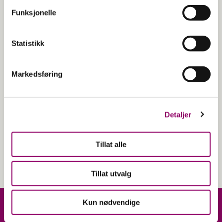
Funksjonelle
Statistikk
Åpningstider
Hverdager: 10-20
Markedsføring
Lørdag: 10-18
Kontakt
90 28 64 62
Detaljer
Plassering
Tillat alle
Bygg A
Tillat utvalg
Kun nødvendige