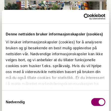
Denne nettsiden bruker informasjonskapsler (cookies)
Vi bruker informasjonskapsler (cookies) for å analysere
bruken og gi besøkende en best mulig opplevelse på
Europris – mer til overs!
nettsiden vår. Nødvendige informasjonskapsler kan ikke
Hos Europris finner du alt mellom himmel og jord –
velges bort, og vi anbefaler at du tillater funksjonelle
Vi har det du trenger, når du trenger det – Alt til
cookies som husker f.eks. språkvalg. Hvis du vil hjelpe
rimelig smarte priser. Vi selger alt fra dagligvarer til
jernvarer, dyrefor, vaskemidler, lys, servietter,
oss med å videreutvikle nettsiden basert på bruken din
smågodt, oppbevaring, kjøkkenutstyr, tekstiler, garn,
må du også tillate cookies for statistikk. Er du interessert
alt til sesongene og mye annet.
i å motta målrettet markedsføringskommunikasjon fra
Vi er brennende engasjert i å drive en god Europris
oss, må du tillate cookies for markedsføring.
butikk og det tror vi også vil komme deg som kunde
til gode.
Samtykkevalg
Nødvendig