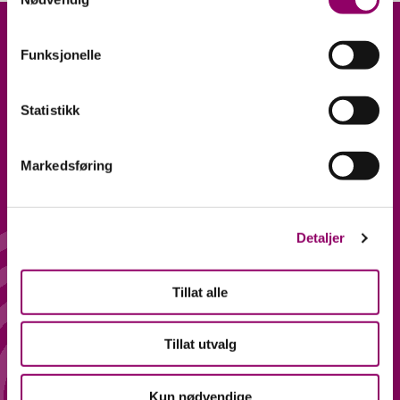
Funksjonelle
Statistikk
Markedsføring
ÅPNINGSTIDER
FØLG OSS
Hverdager 10-20
Facebook
Lørdag 10-18
Instagram
Detaljer
ADRESSE
KONTAKT
Tillat alle
Lagerveien 1, 2, 7 og 9,
PERSONVERN OG
4033 Stavanger.
Tillat utvalg
ÅPENHETSLOVEN
Kun nødvendige