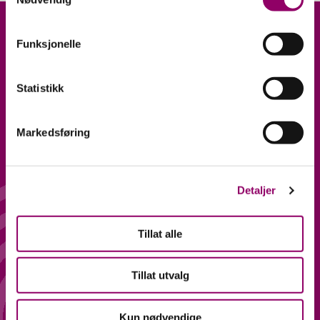
Funksjonelle
Statistikk
Markedsføring
ÅPNINGSTIDER
FØLG OSS
Hverdager 10-20
Facebook
Lørdag 10-18
Instagram
Detaljer
ADRESSE
KONTAKT
Tillat alle
Lagerveien 1, 2, 7 og 9,
PERSONVERN OG
4033 Stavanger.
Tillat utvalg
ÅPENHETSLOVEN
Kun nødvendige