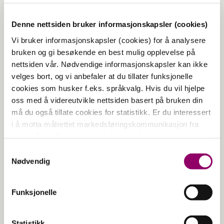
Denne nettsiden bruker informasjonskapsler (cookies)
Vi bruker informasjonskapsler (cookies) for å analysere
bruken og gi besøkende en best mulig opplevelse på
nettsiden vår. Nødvendige informasjonskapsler kan ikke
velges bort, og vi anbefaler at du tillater funksjonelle
cookies som husker f.eks. språkvalg. Hvis du vil hjelpe
Velkommen til medlemsdager hos
oss med å videreutvikle nettsiden basert på bruken din
Lyreco
må du også tillate cookies for statistikk. Er du interessert
i å motta målrettet markedsføringskommunikasjon fra
💥
– 30 % PÅ ALLE VARER*
💥
oss, må du tillate cookies for markedsføring.
Gjør deg klar for en eksklusiv shoppingfest!
Samtykkevalg
Nødvendig
20.-21. november
kan du som kundeklubb-medlem
gjøre flere gode kupp hvor du får -30 % rabatt på
alle varer (med unntak av noen få varer*).
Funksjonelle
Sees vi?
Statistikk