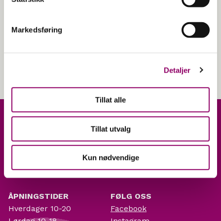
*Tilbudet gjelder ikke blekk/toner, printere,
frimerker og Nespresso. Kan ikke kombineres med
andre tilbud.
Markedsføring
Detaljer
Tillat alle
Tillat utvalg
Kun nødvendige
ÅPNINGSTIDER
FØLG OSS
Hverdager 10-20
Facebook
Lørdag 10-18
Instagram