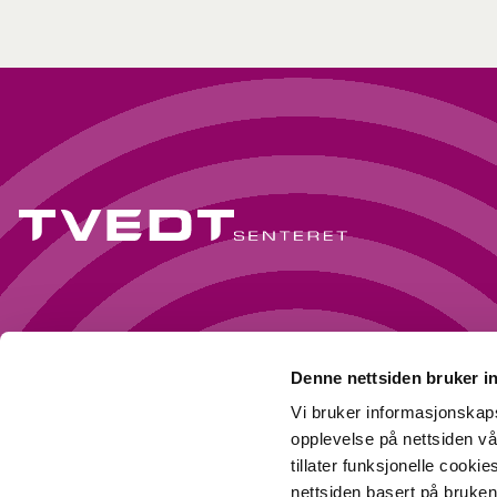
Denne nettsiden bruker i
Vi bruker informasjonskap
opplevelse på nettsiden vå
tillater funksjonelle cooki
nettsiden basert på bruken 