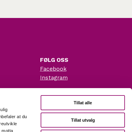
FØLG OSS
Facebook
Instagram
KONTAKT
Tillat alle
7 og 9, 4033
ulig
PERSONVERN OG
nbefaler at du
Tillat utvalg
ÅPENHETSLOVEN
reutvikle
å motta