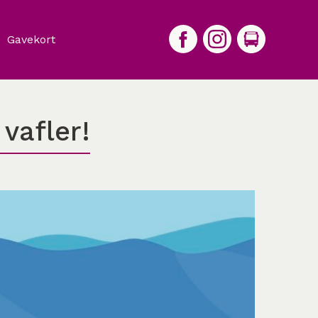
Gavekort
 vafler!