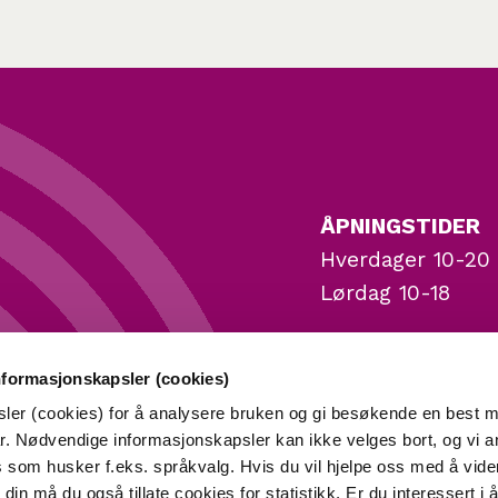
ÅPNINGSTIDER
Hverdager 10-20
Lørdag 10-18
ADRESSE
nformasjonskapsler (cookies)
Lagerveien 1, 2, 
sler (cookies) for å analysere bruken og gi besøkende en best m
r. Nødvendige informasjonskapsler kan ikke velges bort, og vi a
Stavanger.
es som husker f.eks. språkvalg. Hvis du vil hjelpe oss med å vide
din må du også tillate cookies for statistikk. Er du interessert i 