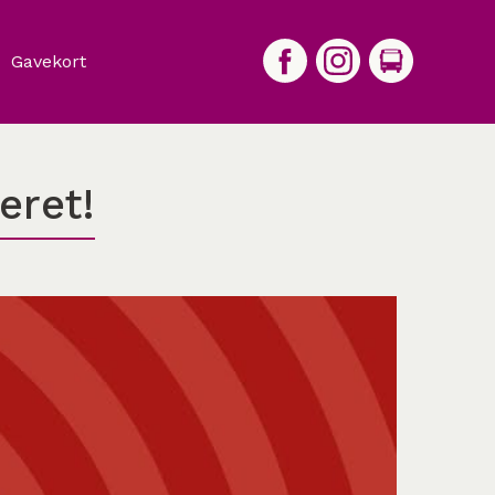
Gavekort
eret!