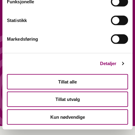
Funksjonelle
ÅPNINGSTIDER
FØLG OSS
Statistikk
Hverdager 10-20
Facebook
Lørdag 10-18
Instagram
Markedsføring
ADRESSE
KONTAKT
Lagerveien 1, 2, 7 og 9,
Detaljer
PERSONVERN OG
4033 Stavanger.
ÅPENHETSLOVEN
Tillat alle
Tillat utvalg
Kun nødvendige