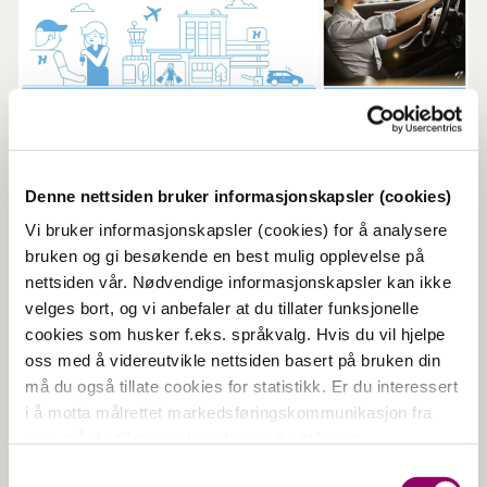
Denne nettsiden bruker informasjonskapsler (cookies)
Få bilen rengjort hos Handz On
Vi bruker informasjonskapsler (cookies) for å analysere
mens du besøker TVEDTsenteret.
bruken og gi besøkende en best mulig opplevelse på
Handz on holder til i Fabrikkveien
nettsiden vår. Nødvendige informasjonskapsler kan ikke
2, som er 2 min gange fra senteret.
velges bort, og vi anbefaler at du tillater funksjonelle
cookies som husker f.eks. språkvalg. Hvis du vil hjelpe
Velkommen til Handz On og TVEDTsenteret!
oss med å videreutvikle nettsiden basert på bruken din
må du også tillate cookies for statistikk. Er du interessert
i å motta målrettet markedsføringskommunikasjon fra
oss, må du tillate cookies for markedsføring.
Samtykkevalg