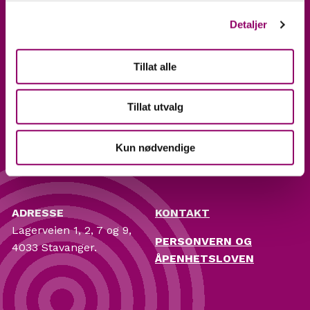
Detaljer
Tillat alle
Tillat utvalg
ÅPNINGSTIDER
FØLG OSS
Hverdager 10-20
Facebook
Kun nødvendige
Lørdag 10-18
Instagram
ADRESSE
KONTAKT
Lagerveien 1, 2, 7 og 9,
PERSONVERN OG
4033 Stavanger.
ÅPENHETSLOVEN