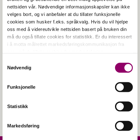
nettsiden vår. Nødvendige informasjonskapsler kan ikke
velges bort, og vi anbefaler at du tillater funksjonelle
cookies som husker f.eks. språkvalg. Hvis du vil hjelpe
Vi har innendørs sykkelparkering på
oss med å videreutvikle nettsiden basert på bruken din
må du også tillate cookies for statistikk. Er du interessert
nordsiden av bygg A ved Sabi Sushi
i å motta målrettet markedsføringskommunikasjon fra
og Gigaboks.
oss, må du tillate cookies for markedsføring.
Samtykkevalg
Åpningstider for sykkelparkering:
Nødvendig
Mandag – Lørdag:
06-22
Søndag:
13-21
Funksjonelle
Statistikk
Markedsføring